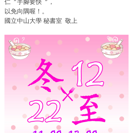
仁〞手腳要快〞，
以免向隅喔！。
國立中山大學 秘書室 敬上