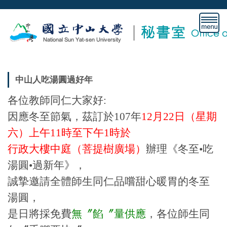
跳
到
主
要
內
容
區
中山人吃湯圓過好年
各位教師同仁大家好:
因應冬至節氣，茲訂於107年
12月22日（星期
六）上午11時至下午1時於
行政大樓中庭（菩提樹廣場）
辦理《冬至•吃
湯圓•過新年》，
誠摯邀請全體師生同仁品嚐甜心暖胃的冬至
湯圓，
是日將採免費
無〞餡〞量供應
，各位師生同